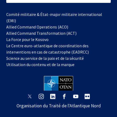
Comité militaire & État-major militaire international
(EMI)
Allied Command Operations (ACO)
Allied Command Transformation (ACT)
s’ouvre
La Force pour le Kosovo
dans
Le Centre euro-atlantique de coordination des
un
interventions en cas de catastrophe (EADRCC)
nouvel
Science au service de la paix et de la sécurité
onglet
Utilisation du contenu et de la marque
s’ouvre
s’ouvre
s’ouvre
s’ouvre
s’ouvre
s’ouvre
dans
dans
dans
dans
dans
dans
Organisation du Traité de l'Atlantique Nord
un
un
un
un
un
un
nouvel
nouvel
nouvel
nouvel
nouvel
nouvel