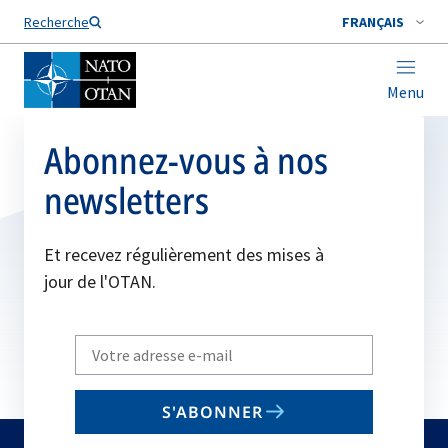
Nom de famille*
Recherche
FRANÇAIS
Menu
Abonnez-vous à nos
newsletters
Et recevez régulièrement des mises à
jour de l'OTAN.
Write
your
email
S'ABONNER
to
subscribe