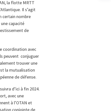
TAN, la flotte MRTT
no
on
tlantique. Il s’agit
un certain nombre
r une capacité
nvestissement de
e coordination avec
ils peuvent conjuguer
inalement trouver une
est la mutualisation
uropéenne de défense.
suivra d’ici à fin 2024.
ort, avec une
ennent à l’OTAN et
isation conjointe de