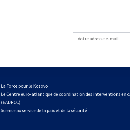
Write
your
email
to
subscribe
s’ouvre
l
La Force pour le Kosovo
dans
Le Centre euro-atlantique de coordination des interventions en 
un
(EADRCC)
nouvel
Science au service de la paix et de la sécurité
onglet