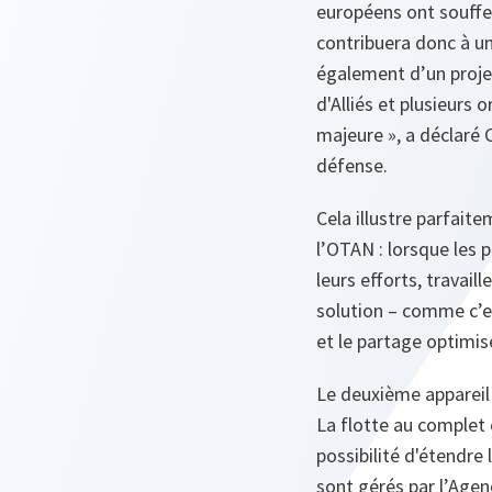
européens ont souffer
contribuera donc à un 
également d’un projet
d'Alliés et plusieurs
majeure », a déclaré 
défense.
Cela illustre parfai
l’OTAN : lorsque les 
leurs efforts, travail
solution – comme c’est
et le partage optimis
Le deuxième appareil de
La flotte au complet 
possibilité d'étendre 
sont gérés par l’Agen