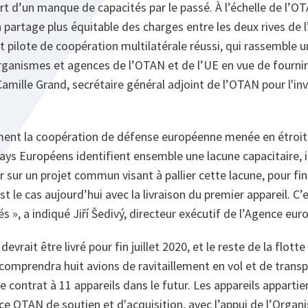
t d’un manque de capacités par le passé. À l’échelle de l’O
partage plus équitable des charges entre les deux rives de l’A
 pilote de coopération multilatérale réussi, qui rassemble 
 organismes et agences de l’OTAN et de l’UE en vue de fourni
Camille Grand, secrétaire général adjoint de l’OTAN pour l'i
tement la coopération de défense européenne menée en étroit
pays Européens identifient ensemble une lacune capacitaire, 
ler sur un projet commun visant à pallier cette lacune, pour f
 le cas aujourd’hui avec la livraison du premier appareil. C’
és », a indiqué Jiří Šedivý, directeur exécutif de l’Agence e
vrait être livré pour fin juillet 2020, et le reste de la flotte 
comprendra huit avions de ravitaillement en vol et de transp
le contrat à 11 appareils dans le futur. Les appareils apparti
ce OTAN de soutien et d'acquisition, avec l’appui de l’Organ