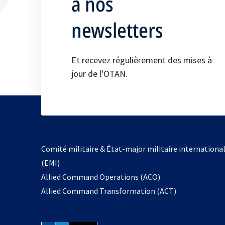
à nos
newsletters
Et recevez régulièrement des mises à
jour de l'OTAN.
Comité militaire & État-major militaire internationa
(EMI)
s’ouvre
Allied Command Operations (ACO)
dans
Allied Command Transformation (ACT)
un
nouvel