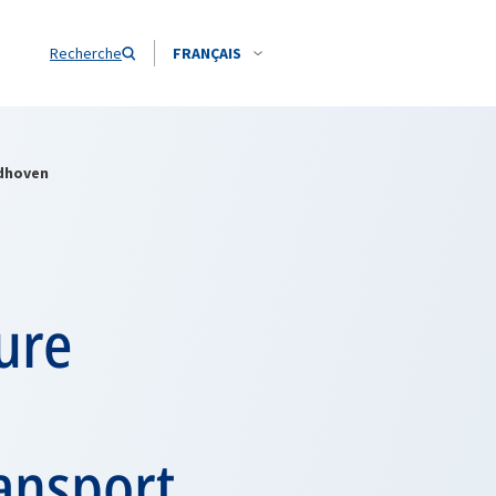
Recherche
FRANÇAIS
ndhoven
ure
ransport