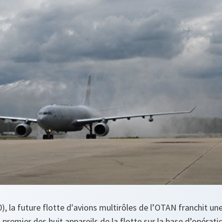
0), la future flotte d'avions multirôles de l’OTAN franchit u
 premier des huit appareils de la flotte sur la base d’opérati