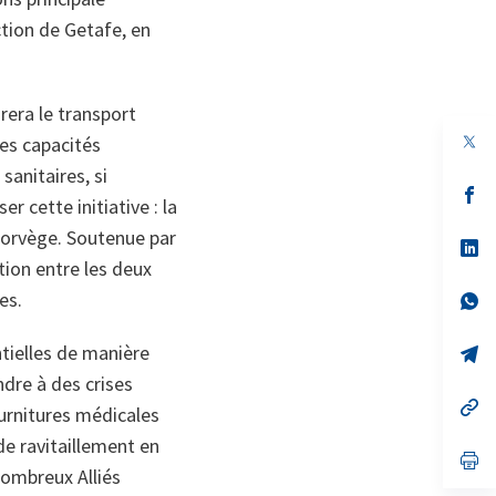
ction de Getafe, en
rera le transport
es capacités
sanitaires, si
s’
 cette initiative : la
da
un
Norvège. Soutenue par
no
s’
on
da
ation entre les deux
un
les.
no
s’
on
da
un
ntielles de manière
no
s’
on
da
dre à des crises
un
no
s’
ournitures médicales
on
da
un
de ravitaillement en
no
s’
nombreux Alliés
on
da
un