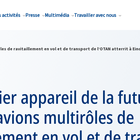
 activités
Presse
Multimédia
Travailler avec nous
ôles de ravitaillement en vol et de transport de l’OTAN atterrit à Ei
er appareil de la fut
'avions multirôles de
lement en vol et de t