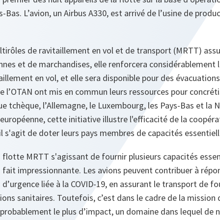
-Bas. L’avion, un Airbus A330, est arrivé de l’usine de produ
ltirôles de ravitaillement en vol et de transport (MRTT) assu
nnes et de marchandises, elle renforcera considérablement l
llement en vol, et elle sera disponible pour des évacuations 
de l’OTAN ont mis en commun leurs ressources pour concrétiser
ue tchèque, l’Allemagne, le Luxembourg, les Pays-Bas et la 
européenne, cette initiative illustre l'efficacité de la coopér
il s'agit de doter leurs pays membres de capacités essentiel
a flotte MRTT s'agissant de fournir plusieurs capacités esse
 fait impressionnante. Les avions peuvent contribuer à répon
on d’urgence liée à la COVID-19, en assurant le transport de f
ions sanitaires. Toutefois, c’est dans le cadre de la mission 
a probablement le plus d’impact, un domaine dans lequel de 