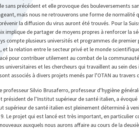
lle sans précédent et elle provoque des bouleversements san
ageant, mais nous ne retrouverons une forme de normalité 
évenir la diffusion du virus auront été trouvés. Pour la Suiss
aix implique de partager de moyens propres à renforcer la sé
ays compte plusieurs universités et programmes de premier p
, et la relation entre le secteur privé et le monde scientifique
 placé pour contribuer utilement au combat de la communauté
s universitaires et les chercheurs qui travaillent au sein des 
s sont associés à divers projets menés par l’OTAN au traver
le professeur Silvio Brusaferro, professeur d’hygiène général
t président de l’Institut supérieur de santé italien, a évoqué 
tut supérieur de santé italien est pleinement déterminé à veni
 Le projet qui est lancé est très important, en particulier
s nouveaux auxquels nous aurons affaire au cours de la deux