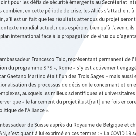
joint pour les défis de sécurité émergents au Secrétariat int
rs combien, en cette période de crise, les Alliés s’attachent à 
fin, s’il est un fait que les résultats attendus du projet ser
contexte mondial actuel, nous espérons bien qu’à l'avenir, il
 plan international face à la propagation de virus ou d’agen
'ambassadeur Francesco Talo, représentant permanent de l’I
ation du programme SPS »,
Rome
« s’y est activement engag
 car Gaetano Martino était l’un des Trois Sages – mais aussi 
tionalisation des processus de décision le concernant et en
mplexes, auxquels les milieux scientifiques et universitaires 
bserver que « le lancement du projet illust[rait] une fois enco
olitique de l’Alliance ».
ambassadeur de Suisse auprès du Royaume de Belgique et che
AN, s’est quant à lui exprimé en ces termes :
« La COVID 19 s