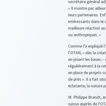
secrétaire général ad
« Il montre par ailleu
leurs partenaires. En
intéressants dans le 
meilleure réaction au
ou anthropiques. »
Comme l’a expliqué l
l’OTAN,
« dès la cré
en jetant les bases –
régulièrement à la ra
en place de projets co
de près ». Il a fait o
éclatante, la nature p
M. Philippe Brandt, 
suisse auprès de l'OT