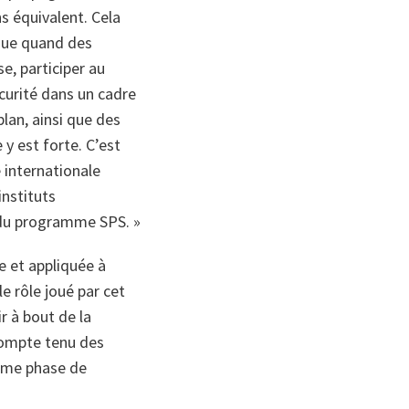
s équivalent. Cela
que quand des
e, participer au
curité dans un cadre
lan, ainsi que des
 y est forte. C’est
 internationale
instituts
s du programme SPS. »
e et appliquée à
le rôle joué par cet
r à bout de la
 compte tenu des
ième phase de