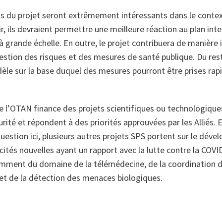
s du projet seront extrêmement intéressants dans le context
r, ils devraient permettre une meilleure réaction au plan inte
à grande échelle. En outre, le projet contribuera de manière
gestion des risques et des mesures de santé publique. Du rest
èle sur la base duquel des mesures pourront être prises ra
l’OTAN finance des projets scientifiques ou technologiques 
urité et répondent à des priorités approuvées par les Alliés. 
question ici, plusieurs autres projets SPS portent sur le dév
ités nouvelles ayant un rapport avec la lutte contre la COVI
amment du domaine de la télémédecine, de la coordination 
 et de la détection des menaces biologiques.