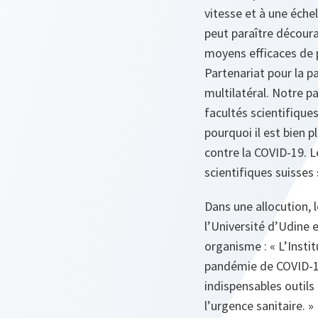
vitesse et à une éche
peut paraître décour
moyens efficaces de pr
Partenariat pour la p
multilatéral. Notre p
facultés scientifiques
pourquoi il est bien
contre la COVID-19. Le
scientifiques suisse
Dans une allocution, 
l’Université d’Udine e
organisme :
« L’Insti
pandémie de COVID-19.
indispensables outil
l’urgence sanitaire. »