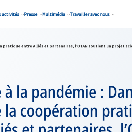
 activités
Presse
Multimédia
Travailler avec nous
 pratique entre Alliés et partenaires, l’OTAN soutient un projet sci
à la pandémie : Dan
 la coopération prat
liés et partenaires, 