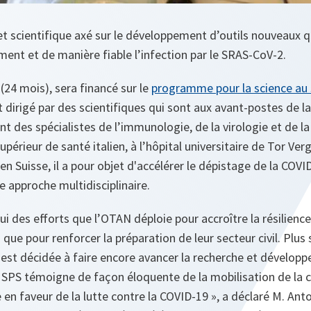
t scientifique axé sur le développement d’outils nouveaux 
ent et de manière fiable l’infection par le SRAS-CoV-2.
 (24 mois), sera financé sur le
programme pour la science au s
t dirigé par des scientifiques qui sont aux avant-postes de la
 des spécialistes de l’immunologie, de la virologie et de la
supérieur de santé italien, à l’hôpital universitaire de Tor Ver
 en Suisse, il a pour objet d'accélérer le dépistage de la COV
ne approche multidisciplinaire.
pui des efforts que l’OTAN déploie pour accroître la résilience
 que pour renforcer la préparation de leur secteur civil. Plus
e est décidée à faire encore avancer la recherche et dévelop
t SPS témoigne de façon éloquente de la mobilisation de l
 en faveur de la lutte contre la COVID-19 »,
a déclaré M. Anton