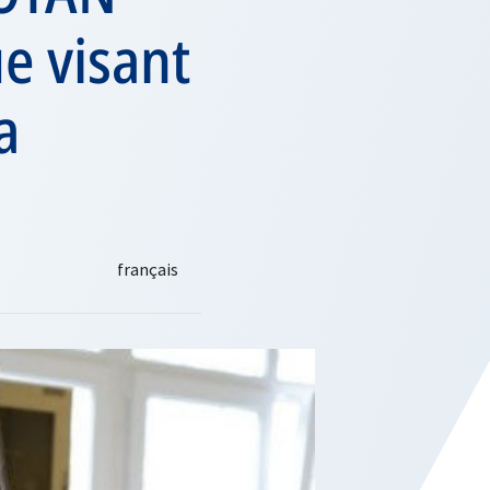
ue visant
a