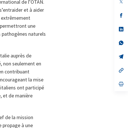
ernational de l’OTAN.
s’entraider et à aider
s’
ont extrêmement
da
un
s permettront une
no
s’
on
da
ts pathogènes naturels
un
no
s’
on
da
un
talie auprès de
no
s’
on
da
é, non seulement en
un
no
s’
en contribuant
on
da
un
 encourageant la mise
no
s’
italiens ont participé
on
da
un
re, et de manière
no
on
f de la mission
e propage à une