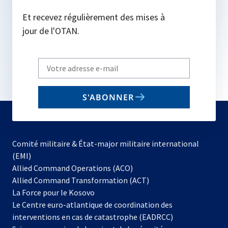
Et recevez régulièrement des mises à
jour de l'OTAN.
Write
your
email
S'ABONNER
to
subscribe
Comité militaire & État-major militaire international
(EMI)
s’ouvre
Allied Command Operations (ACO)
dans
Allied Command Transformation (ACT)
s’ouvre
un
La Force pour le Kosovo
dans
nouvel
Le Centre euro-atlantique de coordination des
un
onglet
interventions en cas de catastrophe (EADRCC)