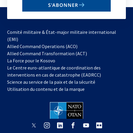
S'ABONNER
to
subscribe
Comité militaire & État-major militaire international
(EMI)
s’ouvre
Allied Command Operations (ACO)
dans
Allied Command Transformation (ACT)
s’ouvre
un
La Force pour le Kosovo
dans
nouvel
Le Centre euro-atlantique de coordination des
un
onglet
interventions en cas de catastrophe (EADRCC)
nouvel
Science au service de la paix et de la sécurité
onglet
Utilisation du contenu et de la marque
s’ouvre
s’ouvre
s’ouvre
s’ouvre
s’ouvre
s’ouvre
dans
dans
dans
dans
dans
dans