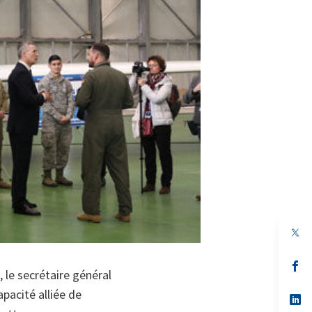
s’
, le secrétaire général
da
un
apacité alliée de
no
s’
on
da