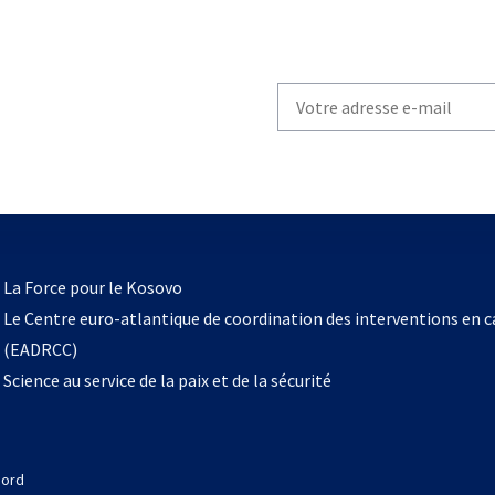
Write
your
email
to
subscribe
s’ouvre
l
La Force pour le Kosovo
dans
Le Centre euro-atlantique de coordination des interventions en 
un
(EADRCC)
nouvel
Science au service de la paix et de la sécurité
onglet
Nord