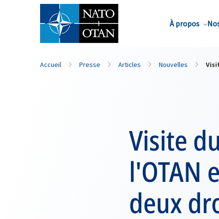
Nom de famille*
À propos
Nos
Accueil
Presse
Articles
Nouvelles
Visi
Visite d
l'OTAN e
deux dro