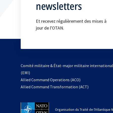
newsletters
Et recevez régulièrement des mises à
jour de l'OTAN.
Comité militaire & État-major militaire internationa
(EMI)
s’ouvre
Allied Command Operations (ACO)
dans
Allied Command Transformation (ACT)
un
nouvel
onglet
Organisation du Traité de l'Atlantique 