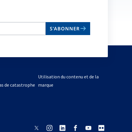
S'ABONNER
Utilisation du contenu et de la
cas de catastrophe
marque
s’ouvre
s’ouvre
s’ouvre
s’ouvre
s’ouvre
s’ouvre