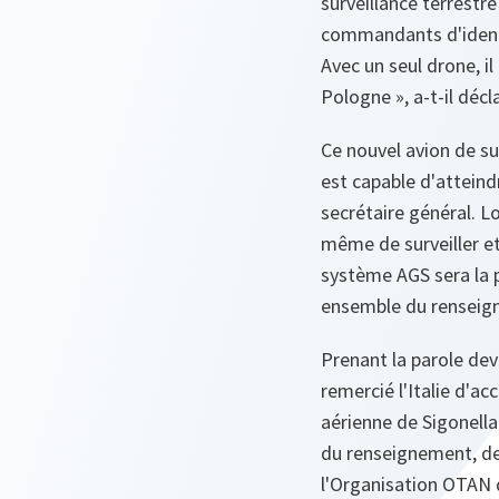
surveillance terrestr
commandants d'identif
Avec un seul drone, il
Pologne », a-t-il décl
Ce nouvel avion de sur
est capable d'atteindr
secrétaire général. L
même de surveiller et
système AGS sera la pr
ensemble du renseigne
Prenant la parole deva
remercié l'Italie d'a
aérienne de Sigonella
du renseignement, de l
l'Organisation OTAN 