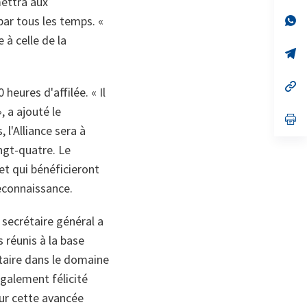
mettra aux
un
no
s’
par tous les temps. «
on
da
 à celle de la
un
no
s’
on
da
un
no
s’
heures d'affilée. « Il
on
da
un
, a ajouté le
no
s’
on
da
l'Alliance sera à
un
ngt-quatre. Le
no
on
 et qui bénéficieront
econnaissance.
 secrétaire général a
 réunis à la base
taire dans le domaine
également félicité
ur cette avancée