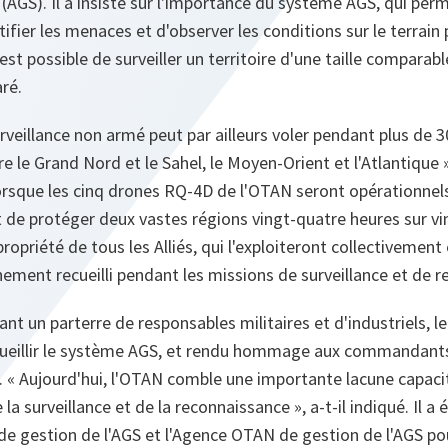
e (AGS). Il a insisté sur l'importance du système AGS, qui per
ier les menaces et d'observer les conditions sur le terrain 
 est possible de surveiller un territoire d'une taille comparable
aré.
veillance non armé peut par ailleurs voler pendant plus de 30 
e le Grand Nord et le Sahel, le Moyen-Orient et l'Atlantique »
orsque les cinq drones RQ-4D de l'OTAN seront opérationnels, 
 de protéger deux vastes régions vingt-quatre heures sur vi
opriété de tous les Alliés, qui l'exploiteront collectivement
ment recueilli pendant les missions de surveillance et de r
nt un parterre de responsables militaires et d'industriels, le
ccueillir le système AGS, et rendu hommage aux commandants
. « Aujourd'hui, l'OTAN comble une importante lacune capaci
a surveillance et de la reconnaissance », a-t-il indiqué. Il a 
de gestion de l'AGS et l'Agence OTAN de gestion de l'AGS po