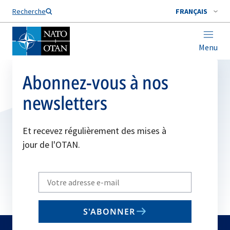
Nom de famille*
Recherche
FRANÇAIS
Menu
Abonnez-vous à nos
newsletters
Et recevez régulièrement des mises à
jour de l'OTAN.
Write
your
email
S'ABONNER
to
subscribe