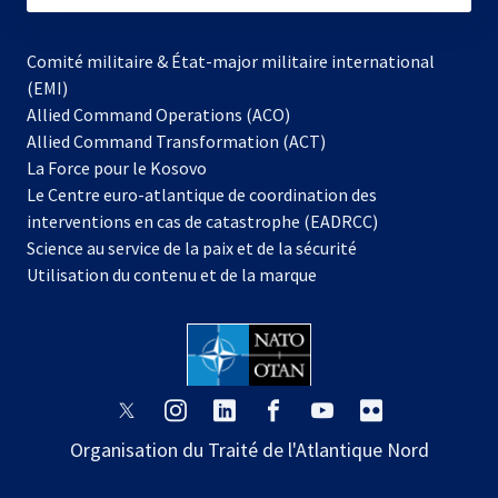
Comité militaire & État-major militaire international
(EMI)
Allied Command Operations (ACO)
Allied Command Transformation (ACT)
s’ouvre
La Force pour le Kosovo
dans
Le Centre euro-atlantique de coordination des
un
interventions en cas de catastrophe (EADRCC)
nouvel
Science au service de la paix et de la sécurité
onglet
Utilisation du contenu et de la marque
s’ouvre
s’ouvre
s’ouvre
s’ouvre
s’ouvre
s’ouvre
dans
dans
dans
dans
dans
dans
Organisation du Traité de l'Atlantique Nord
un
un
un
un
un
un
nouvel
nouvel
nouvel
nouvel
nouvel
nouvel