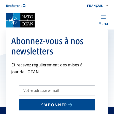
Nom de famille*
Recherche
FRANÇAIS
Menu
Abonnez-vous à nos
newsletters
Et recevez régulièrement des mises à
jour de l'OTAN.
Write
your
email
S'ABONNER
to
subscribe