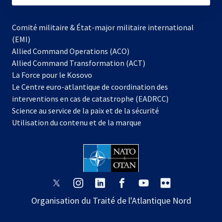
Comité militaire & État-major militaire international
(EMI)
Allied Command Operations (ACO)
Allied Command Transformation (ACT)
s’ouvre
La Force pour le Kosovo
dans
Le Centre euro-atlantique de coordination des
un
interventions en cas de catastrophe (EADRCC)
nouvel
Science au service de la paix et de la sécurité
onglet
Utilisation du contenu et de la marque
s’ouvre
s’ouvre
s’ouvre
s’ouvre
s’ouvre
s’ouvre
dans
dans
dans
dans
dans
dans
Organisation du Traité de l'Atlantique Nord
un
un
un
un
un
un
nouvel
nouvel
nouvel
nouvel
nouvel
nouvel