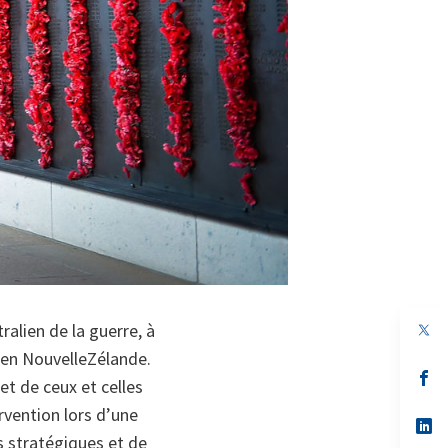
ralien de la guerre, à
t en Nouvelle­Zélande.
s’
t de ceux et celles
da
un
ervention lors d’une
no
s’
on
da
es stratégiques et de