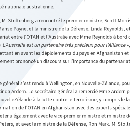
té nationale australienne.
, M. Stoltenberg a rencontré le premier ministre, Scott Morri
arise Payne, et la ministre de la Défense, Linda Reynolds, et
ariat entre l’OTAN et l’Australie avec Mme Reynolds à bord 
«
L’Australie est un partenaire très précieux pour l’Alliance
»
ettant en avant les déploiements du pays en Afghanistan et 
ement prononcé un discours sur l’importance du partenariat 
re général s’est rendu à Wellington, en Nouvelle-Zélande, pou
cinda Ardern. Le secrétaire général a remercié Mme Ardern p
uvelle­Zélande à la lutte contre le terrorisme, y compris le l
ormation de l’OTAN en Afghanistan avec des experts spéciali
etenu également avec le vice-premier ministre et ministre d
eters, et avec le ministre de la Défense, Ron Mark. M. Stolt