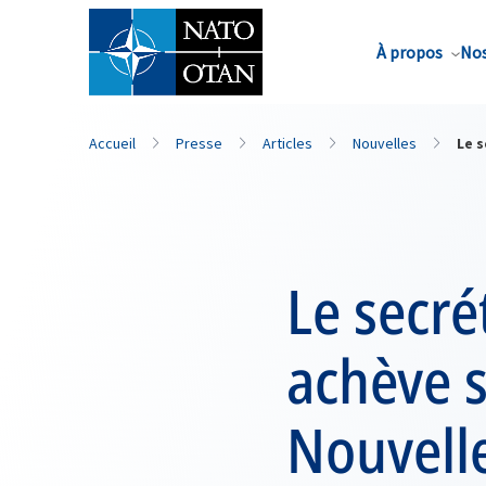
Nom de famille*
À propos
Nos
Accueil
Presse
Articles
Nouvelles
Le s
Le secré
achève s
Nouvell