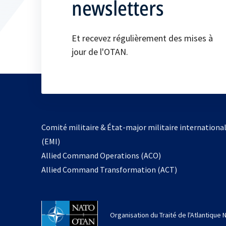
newsletters
Et recevez régulièrement des mises à
jour de l'OTAN.
Comité militaire & État-major militaire internationa
(EMI)
s’ouvre
Allied Command Operations (ACO)
dans
Allied Command Transformation (ACT)
un
nouvel
onglet
Organisation du Traité de l'Atlantique 