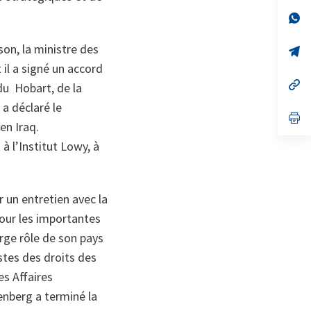
un
no
s’
on
da
un
son, la ministre des
no
s’
on
da
 il a signé un accord
un
no
s’
du Hobart, de la
on
da
un
, a déclaré le
no
s’
en Iraq.
on
da
un
à l’Institut Lowy, à
no
on
r un entretien avec la
our les importantes
arge rôle de son pays
stes des droits des
es Affaires
enberg a terminé la