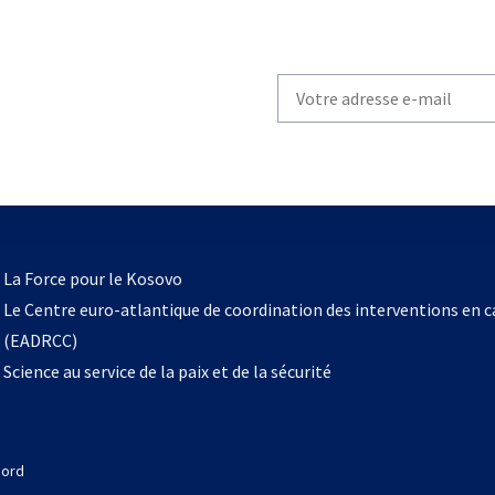
Write
your
email
to
subscribe
s’ouvre
l
La Force pour le Kosovo
dans
Le Centre euro-atlantique de coordination des interventions en 
un
(EADRCC)
nouvel
Science au service de la paix et de la sécurité
onglet
Nord