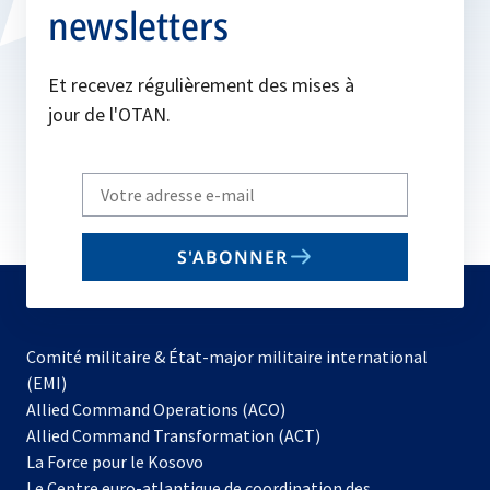
newsletters
Et recevez régulièrement des mises à
jour de l'OTAN.
Write
your
email
S'ABONNER
to
subscribe
Comité militaire & État-major militaire international
(EMI)
s’ouvre
Allied Command Operations (ACO)
dans
Allied Command Transformation (ACT)
s’ouvre
un
La Force pour le Kosovo
dans
nouvel
Le Centre euro-atlantique de coordination des