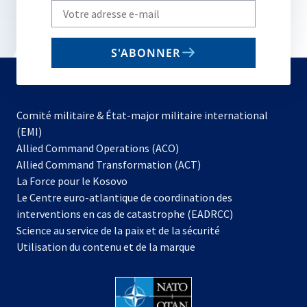
Write
your
email
S'ABONNER
to
subscribe
Comité militaire & État-major militaire international
(EMI)
s’ouvre
Allied Command Operations (ACO)
dans
Allied Command Transformation (ACT)
s’ouvre
un
La Force pour le Kosovo
dans
nouvel
Le Centre euro-atlantique de coordination des
un
onglet
interventions en cas de catastrophe (EADRCC)
nouvel
Science au service de la paix et de la sécurité
onglet
Utilisation du contenu et de la marque