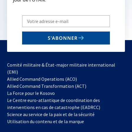
Write
your
email
S'ABONNER
to
subscribe
Comité militaire & État-major militaire international
(EMI)
s’ouvre
Allied Command Operations (ACO)
dans
Allied Command Transformation (ACT)
s’ouvre
un
La Force pour le Kosovo
dans
nouvel
Le Centre euro-atlantique de coordination des
un
onglet
interventions en cas de catastrophe (EADRCC)
nouvel
Science au service de la paix et de la sécurité
onglet
Utilisation du contenu et de la marque