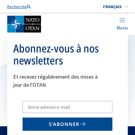
Nom de famille*
Recherche
FRANÇAIS
Menu
Abonnez-vous à nos
newsletters
Et recevez régulièrement des mises à
jour de l'OTAN.
Write
your
email
S'ABONNER
to
subscribe