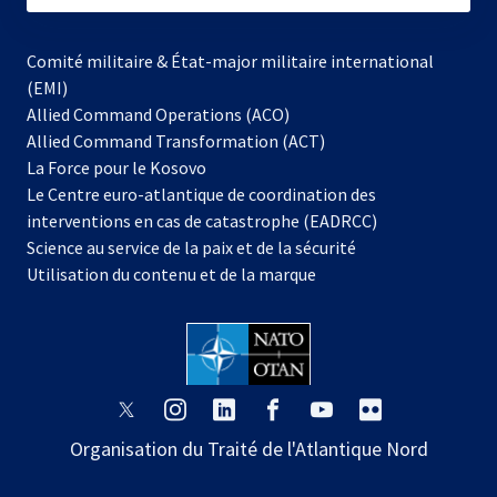
Comité militaire & État-major militaire international
(EMI)
Allied Command Operations (ACO)
Allied Command Transformation (ACT)
s’ouvre
La Force pour le Kosovo
dans
Le Centre euro-atlantique de coordination des
un
interventions en cas de catastrophe (EADRCC)
nouvel
Science au service de la paix et de la sécurité
onglet
Utilisation du contenu et de la marque
s’ouvre
s’ouvre
s’ouvre
s’ouvre
s’ouvre
s’ouvre
dans
dans
dans
dans
dans
dans
Organisation du Traité de l'Atlantique Nord
un
un
un
un
un
un
nouvel
nouvel
nouvel
nouvel
nouvel
nouvel