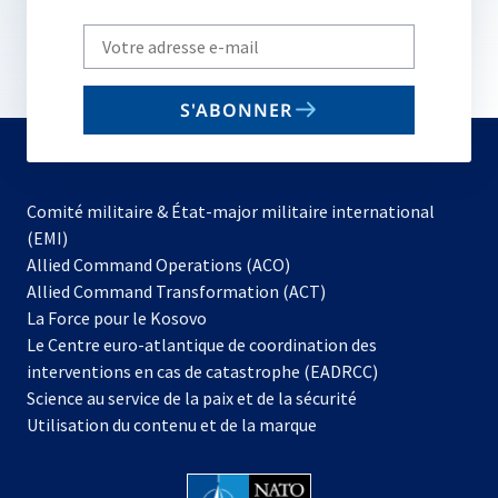
Write
your
email
S'ABONNER
to
subscribe
Comité militaire & État-major militaire international
(EMI)
s’ouvre
Allied Command Operations (ACO)
dans
Allied Command Transformation (ACT)
s’ouvre
un
La Force pour le Kosovo
dans
nouvel
Le Centre euro-atlantique de coordination des
un
onglet
interventions en cas de catastrophe (EADRCC)
nouvel
Science au service de la paix et de la sécurité
onglet
Utilisation du contenu et de la marque