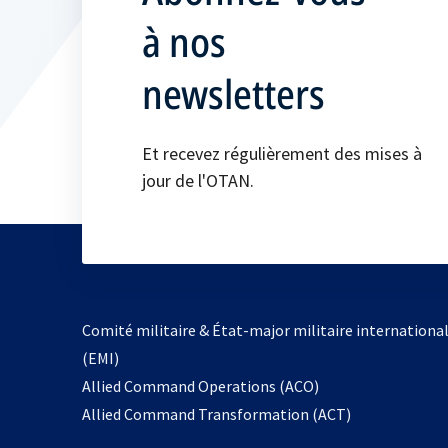
à nos
newsletters
Et recevez régulièrement des mises à
jour de l'OTAN.
Comité militaire & État-major militaire internationa
(EMI)
s’ouvre
Allied Command Operations (ACO)
dans
Allied Command Transformation (ACT)
un