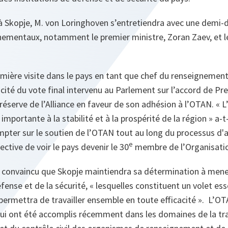
 à Skopje, M. von Loringhoven s’entretiendra avec une demi-
ementaux, notamment le premier ministre, Zoran Zaev, et le
emière visite dans le pays en tant que chef du renseignement
cité du vote final intervenu au Parlement sur l’accord de Pre
réserve de l’Alliance en faveur de son adhésion à l’OTAN. « 
mportante à la stabilité et à la prospérité de la région » a-t-
mpter sur le soutien de l’OTAN tout au long du processus d
e
ective de voir le pays devenir le 30
membre de l’Organisati
it convaincu que Skopje maintiendra sa détermination à men
fense et de la sécurité, « lesquelles constituent un volet es
permettra de travailler ensemble en toute efficacité ». L’OT
ui ont été accomplis récemment dans les domaines de la tra