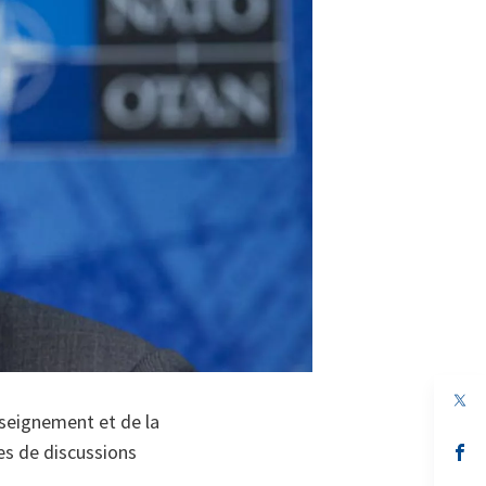
enseignement et de la
es de discussions
s’
da
un