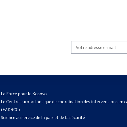
Write
your
email
to
subscribe
s’ouvre
l
La Force pour le Kosovo
dans
Le Centre euro-atlantique de coordination des interventions en 
un
(EADRCC)
nouvel
Science au service de la paix et de la sécurité
onglet