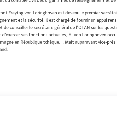
 et du contrôle civil des organismes de renseignement et de 
ndt Freytag von Loringhoven est devenu le premier secrétai
gnement et la sécurité. Il est chargé de fournir un appui re
t de conseiller le secrétaire général de l’OTAN sur les quest
d’exercer ses fonctions actuelles, M. von Loringhoven occup
magne en République tchèque. Il était auparavant vice-prési
and.