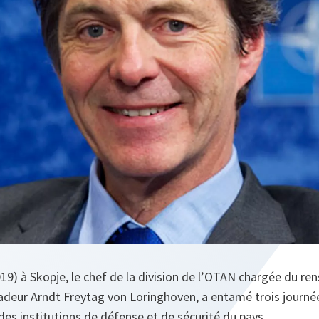
2019) à Skopje, le chef de la division de l’OTAN chargée du r
sadeur Arndt Freytag von Loringhoven, a entamé trois journé
des institutions de défense et de sécurité du pays.