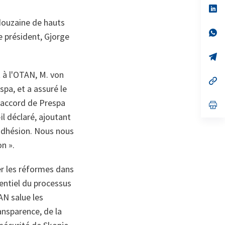
no
s’
on
da
douzaine de hauts
un
no
s’
 président, Gjorge
on
da
un
no
s’
on
da
un
 à l'OTAN, M. von
no
s’
spa, et a assuré le
on
da
un
L’accord de Prespa
no
s’
on
da
il déclaré, ajoutant
un
no
'adhésion. Nous nous
on
on ».
er les réformes dans
sentiel du processus
AN salue les
nsparence, de la