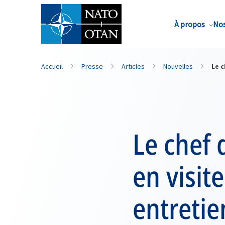
Nom de famille*
À propos
Nos
Accueil
Presse
Articles
Nouvelles
Le c
Le chef
en visit
entretie