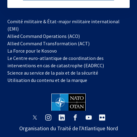
subscribe
Comité militaire & État-major militaire international
(EMI)
s’ouvre
Allied Command Operations (ACO)
dans
Allied Command Transformation (ACT)
s’ouvre
un
La Force pour le Kosovo
dans
nouvel
Le Centre euro-atlantique de coordination des
un
onglet
interventions en cas de catastrophe (EADRCC)
nouvel
Science au service de la paix et de la sécurité
onglet
Utilisation du contenu et de la marque
s’ouvre
s’ouvre
s’ouvre
s’ouvre
s’ouvre
s’ouvre
dans
dans
dans
dans
dans
dans
Organisation du Traité de l'Atlantique Nord
un
un
un
un
un
un
nouvel
nouvel
nouvel
nouvel
nouvel
nouvel