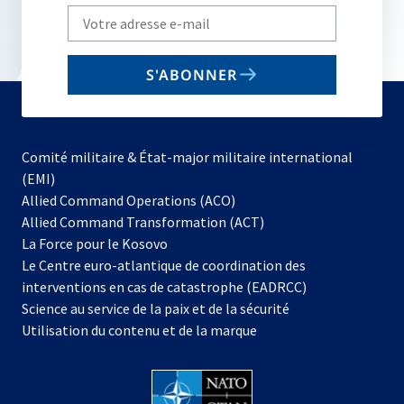
Write
your
email
S'ABONNER
to
subscribe
Comité militaire & État-major militaire international
(EMI)
s’ouvre
Allied Command Operations (ACO)
dans
Allied Command Transformation (ACT)
s’ouvre
un
La Force pour le Kosovo
dans
nouvel
Le Centre euro-atlantique de coordination des
un
onglet
interventions en cas de catastrophe (EADRCC)
nouvel
Science au service de la paix et de la sécurité
onglet
Utilisation du contenu et de la marque