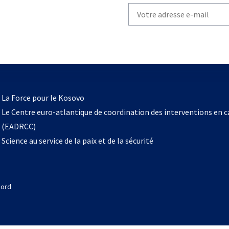
Write
your
email
to
subscribe
s’ouvre
l
La Force pour le Kosovo
dans
Le Centre euro-atlantique de coordination des interventions en 
un
(EADRCC)
nouvel
Science au service de la paix et de la sécurité
onglet
Nord