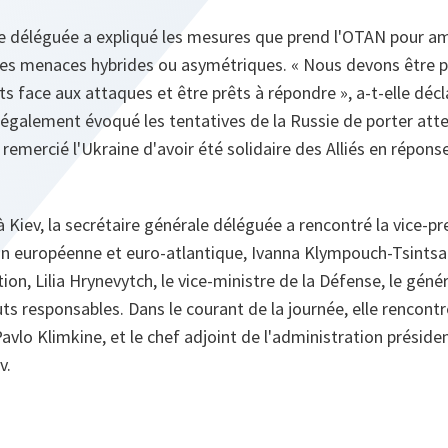
e déléguée a expliqué les mesures que prend l'OTAN pour amé
 les menaces hybrides ou asymétriques.
« Nous devons être p
ents face aux attaques et être prêts à répondre »
, a‑t‑elle décl
galement évoqué les tentatives de la Russie de porter atte
a remercié l'Ukraine d'avoir été solidaire des Alliés en répons
 à Kiev, la secrétaire générale déléguée a rencontré la vice‑p
on européenne et euro‑atlantique, Ivanna Klympouch‑Tsintsad
ion, Lilia Hrynevytch, le vice‑ministre de la Défense, le géné
uts responsables. Dans le courant de la journée, elle rencontr
avlo Klimkine, et le chef adjoint de l'administration présiden
v.