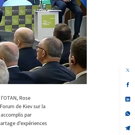
s’
da
un
e l'OTAN, Rose
no
s’
on
da
 Forum de Kiev sur la
un
no
s’
s accomplis par
on
da
partage d'expériences
un
no
s’
on
da