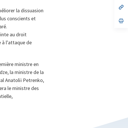
un
no
s’
liorer la dissuasion
on
da
un
lus conscients et
no
s’
on
da
aré.
un
inte au droit
no
on
e à l'attaque de
remière ministre en
ze, la ministre de la
ral Anatoliï Petrenko,
era le ministre des
tielle,