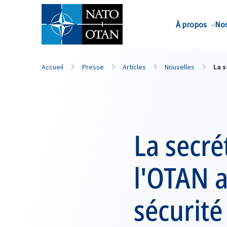
Nom de famille*
À propos
Nos
Accueil
Presse
Articles
Nouvelles
La s
La secré
l'OTAN a
sécurité