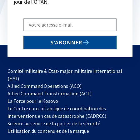
jour de l'OTAN.
Write
your
email
S'ABONNER
to
subscribe
Comité militaire & État-major militaire international
(EMI)
s’ouvre
Allied Command Operations (ACO)
dans
Allied Command Transformation (ACT)
s’ouvre
un
La Force pour le Kosovo
dans
nouvel
Le Centre euro-atlantique de coordination des
un
onglet
interventions en cas de catastrophe (EADRCC)
nouvel
Science au service de la paix et de la sécurité
onglet
Utilisation du contenu et de la marque