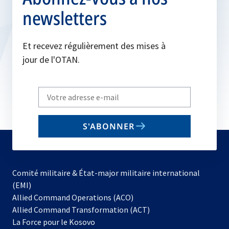
newsletters
Et recevez régulièrement des mises à
jour de l'OTAN.
Write
your
email
S'ABONNER
to
subscribe
Comité militaire & État-major militaire international
(EMI)
s’ouvre
Allied Command Operations (ACO)
dans
Allied Command Transformation (ACT)
s’ouvre
un
La Force pour le Kosovo