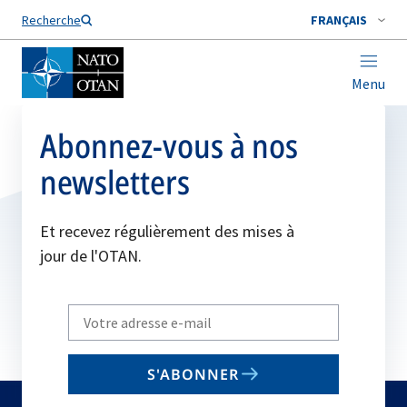
Nom de famille*
Recherche
FRANÇAIS
Menu
Abonnez-vous à nos
newsletters
Et recevez régulièrement des mises à
jour de l'OTAN.
Write
your
email
S'ABONNER
to
subscribe