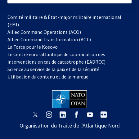
Comité militaire & État-major militaire international
(EMI)
Allied Command Operations (ACO)
Allied Command Transformation (ACT)
s’ouvre
La Force pour le Kosovo
dans
Le Centre euro-atlantique de coordination des
un
interventions en cas de catastrophe (EADRCC)
nouvel
Science au service de la paix et de la sécurité
onglet
Utilisation du contenu et de la marque
s’ouvre
s’ouvre
s’ouvre
s’ouvre
s’ouvre
s’ouvre
dans
dans
dans
dans
dans
dans
Organisation du Traité de l'Atlantique Nord
un
un
un
un
un
un
nouvel
nouvel
nouvel
nouvel
nouvel
nouvel