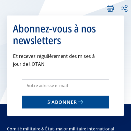
Abonnez-vous à nos
newsletters
Et recevez régulièrement des mises à
jour de l'OTAN.
Write
your
email
S'ABONNER
to
subscribe
Comité militaire & État-major militaire international