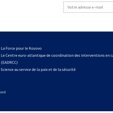
Write
your
email
to
subscribe
s’ouvre
l
La Force pour le Kosovo
dans
Le Centre euro-atlantique de coordination des interventions en 
un
(EADRCC)
nouvel
Science au service de la paix et de la sécurité
onglet
Nord