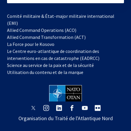
Comité militaire & État-major militaire international
(EMI)
Allied Command Operations (ACO)
Allied Command Transformation (ACT)
s’ouvre
La Force pour le Kosovo
dans
Le Centre euro-atlantique de coordination des
un
interventions en cas de catastrophe (EADRCC)
nouvel
Science au service de la paix et de la sécurité
onglet
Utilisation du contenu et de la marque
s’ouvre
s’ouvre
s’ouvre
s’ouvre
s’ouvre
s’ouvre
dans
dans
dans
dans
dans
dans
Organisation du Traité de l'Atlantique Nord
un
un
un
un
un
un
nouvel
nouvel
nouvel
nouvel
nouvel
nouvel