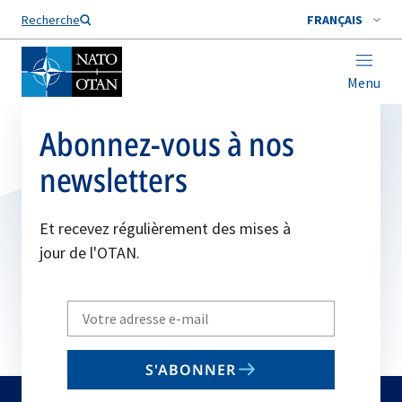
Nom de famille*
Recherche
FRANÇAIS
Menu
Abonnez-vous à nos
newsletters
Et recevez régulièrement des mises à
jour de l'OTAN.
Write
your
email
S'ABONNER
to
subscribe