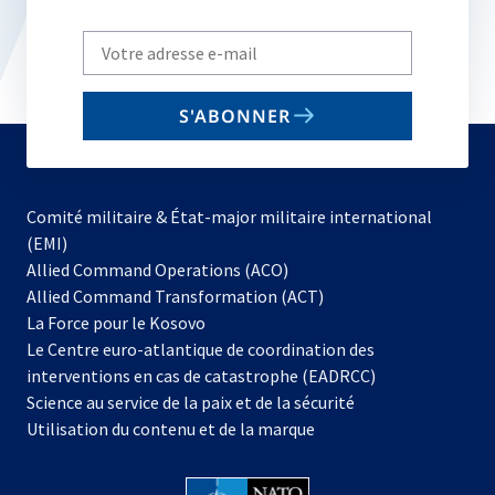
Write
your
email
S'ABONNER
to
subscribe
Comité militaire & État-major militaire international
(EMI)
s’ouvre
Allied Command Operations (ACO)
dans
Allied Command Transformation (ACT)
s’ouvre
un
La Force pour le Kosovo
dans
nouvel
Le Centre euro-atlantique de coordination des
un
onglet
interventions en cas de catastrophe (EADRCC)
nouvel
Science au service de la paix et de la sécurité
onglet
Utilisation du contenu et de la marque