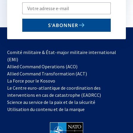
Write
your
email
S'ABONNER
to
subscribe
Comité militaire & État-major militaire international
(EMI)
s’ouvre
Allied Command Operations (ACO)
dans
Allied Command Transformation (ACT)
s’ouvre
un
La Force pour le Kosovo
dans
nouvel
Le Centre euro-atlantique de coordination des
un
onglet
interventions en cas de catastrophe (EADRCC)
nouvel
Science au service de la paix et de la sécurité
onglet
Utilisation du contenu et de la marque