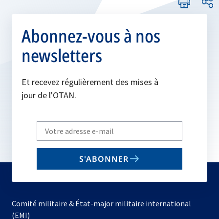
Abonnez-vous à nos
newsletters
Et recevez régulièrement des mises à
jour de l'OTAN.
Write
your
email
S'ABONNER
to
subscribe
Comité militaire & État-major militaire international
(EMI)