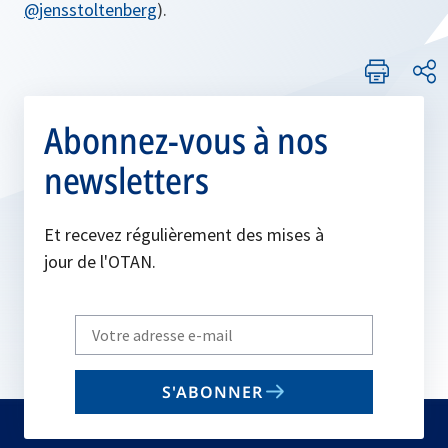
@jensstoltenberg
).
Abonnez-vous à nos
newsletters
Et recevez régulièrement des mises à
jour de l'OTAN.
Write
your
email
S'ABONNER
to
subscribe