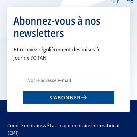
Abonnez-vous à nos
newsletters
Et recevez régulièrement des mises à
jour de l'OTAN.
Write
your
email
S'ABONNER
to
subscribe
Comité militaire & État-major militaire international
(EMI)