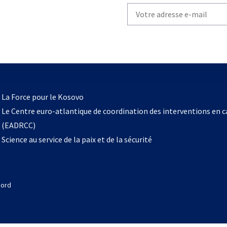
Write
your
email
to
subscribe
s’ouvre
l
La Force pour le Kosovo
dans
Le Centre euro-atlantique de coordination des interventions en 
un
(EADRCC)
nouvel
Science au service de la paix et de la sécurité
onglet
Nord