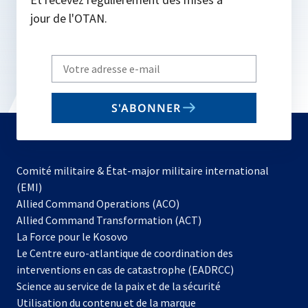
jour de l'OTAN.
Write
your
email
S'ABONNER
to
subscribe
Comité militaire & État-major militaire international
(EMI)
s’ouvre
Allied Command Operations (ACO)
dans
Allied Command Transformation (ACT)
s’ouvre
un
La Force pour le Kosovo
dans
nouvel
Le Centre euro-atlantique de coordination des
un
onglet
interventions en cas de catastrophe (EADRCC)
nouvel
Science au service de la paix et de la sécurité
onglet
Utilisation du contenu et de la marque