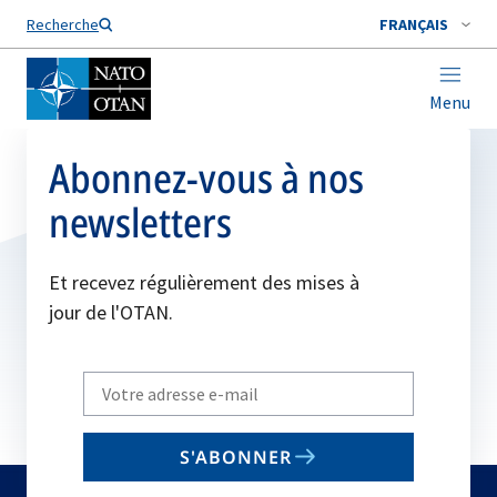
Nom de famille*
Recherche
FRANÇAIS
Menu
Abonnez-vous à nos
newsletters
Et recevez régulièrement des mises à
jour de l'OTAN.
Write
your
email
S'ABONNER
to
subscribe