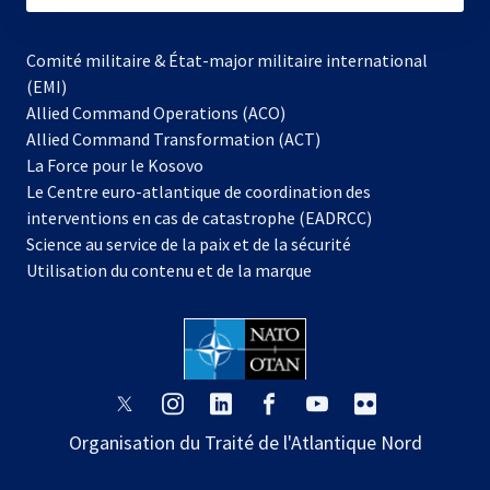
Comité militaire & État-major militaire international
(EMI)
Allied Command Operations (ACO)
Allied Command Transformation (ACT)
s’ouvre
La Force pour le Kosovo
dans
Le Centre euro-atlantique de coordination des
un
interventions en cas de catastrophe (EADRCC)
nouvel
Science au service de la paix et de la sécurité
onglet
Utilisation du contenu et de la marque
s’ouvre
s’ouvre
s’ouvre
s’ouvre
s’ouvre
s’ouvre
dans
dans
dans
dans
dans
dans
Organisation du Traité de l'Atlantique Nord
un
un
un
un
un
un
nouvel
nouvel
nouvel
nouvel
nouvel
nouvel