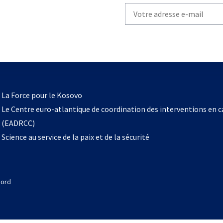
Write
your
email
to
subscribe
s’ouvre
l
La Force pour le Kosovo
dans
Le Centre euro-atlantique de coordination des interventions en 
un
(EADRCC)
nouvel
Science au service de la paix et de la sécurité
onglet
Nord