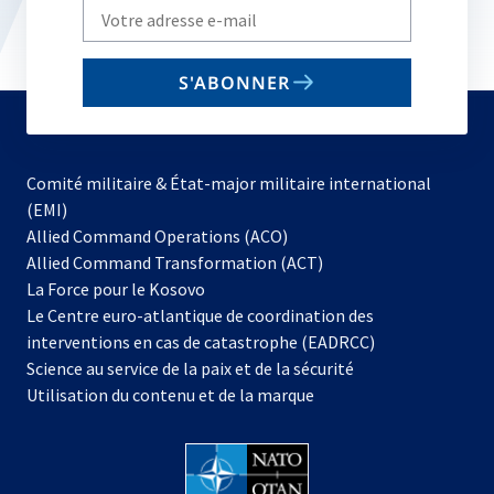
Write
your
email
S'ABONNER
to
subscribe
Comité militaire & État-major militaire international
(EMI)
s’ouvre
Allied Command Operations (ACO)
dans
Allied Command Transformation (ACT)
s’ouvre
un
La Force pour le Kosovo
dans
nouvel
Le Centre euro-atlantique de coordination des
un
onglet
interventions en cas de catastrophe (EADRCC)
nouvel
Science au service de la paix et de la sécurité
onglet
Utilisation du contenu et de la marque