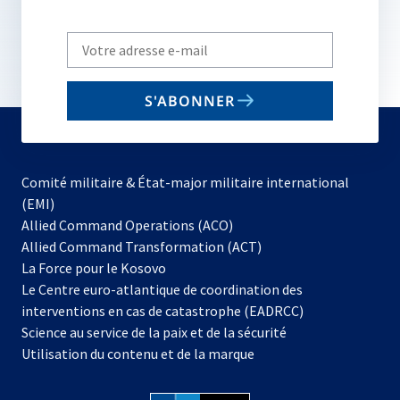
Write
your
email
S'ABONNER
to
subscribe
Comité militaire & État-major militaire international
(EMI)
s’ouvre
Allied Command Operations (ACO)
dans
Allied Command Transformation (ACT)
s’ouvre
un
La Force pour le Kosovo
dans
nouvel
Le Centre euro-atlantique de coordination des
un
onglet
interventions en cas de catastrophe (EADRCC)
nouvel
Science au service de la paix et de la sécurité
onglet
Utilisation du contenu et de la marque