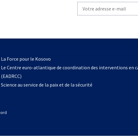
Write
your
email
to
subscribe
s’ouvre
l
La Force pour le Kosovo
dans
Le Centre euro-atlantique de coordination des interventions en 
un
(EADRCC)
nouvel
Science au service de la paix et de la sécurité
onglet
Nord