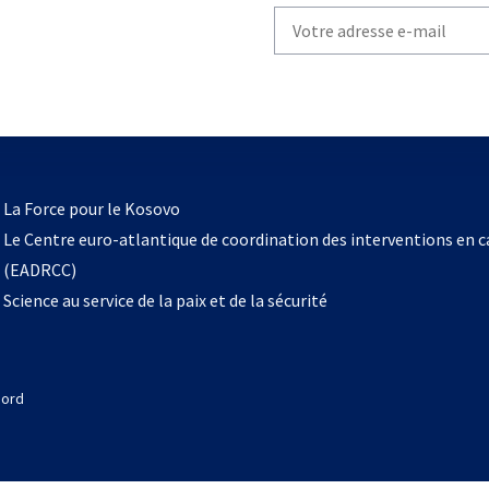
Write
your
email
to
subscribe
s’ouvre
l
La Force pour le Kosovo
dans
Le Centre euro-atlantique de coordination des interventions en 
un
(EADRCC)
nouvel
Science au service de la paix et de la sécurité
onglet
Nord