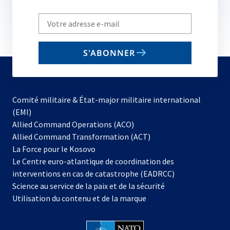
Write
your
email
S'ABONNER
to
subscribe
Comité militaire & État-major militaire international
(EMI)
s’ouvre
Allied Command Operations (ACO)
dans
Allied Command Transformation (ACT)
s’ouvre
un
La Force pour le Kosovo
dans
nouvel
Le Centre euro-atlantique de coordination des
un
onglet
interventions en cas de catastrophe (EADRCC)
nouvel
Science au service de la paix et de la sécurité
onglet
Utilisation du contenu et de la marque