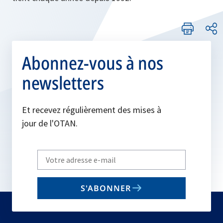
Abonnez-vous à nos
newsletters
Et recevez régulièrement des mises à
jour de l'OTAN.
Write
your
email
S'ABONNER
to
subscribe