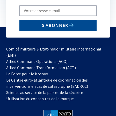
Write
your
email
S'ABONNER
to
subscribe
Comité militaire & État-major militaire international
(EMI)
s’ouvre
Allied Command Operations (ACO)
dans
Allied Command Transformation (ACT)
s’ouvre
un
La Force pour le Kosovo
dans
nouvel
Le Centre euro-atlantique de coordination des
un
onglet
interventions en cas de catastrophe (EADRCC)
nouvel
Science au service de la paix et de la sécurité
onglet
Utilisation du contenu et de la marque