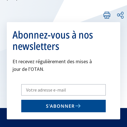
Abonnez-vous à nos
newsletters
Et recevez régulièrement des mises à
jour de l'OTAN.
Write
your
email
S'ABONNER
to
subscribe