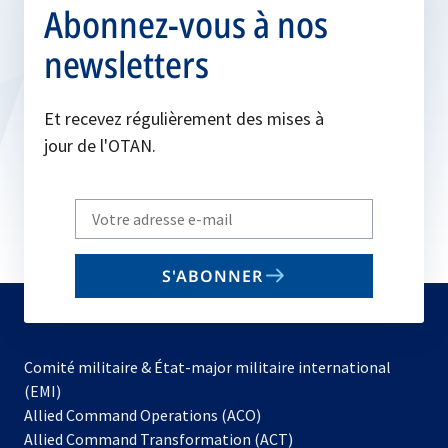
Abonnez-vous à nos
newsletters
Et recevez régulièrement des mises à
jour de l'OTAN.
Write
your
email
S'ABONNER
to
subscribe
Comité militaire & État-major militaire international
(EMI)
s’ouvre
Allied Command Operations (ACO)
dans
Allied Command Transformation (ACT)