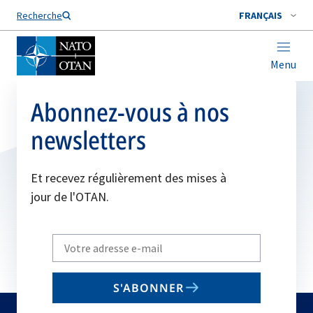
Nom de famille*
Recherche
FRANÇAIS
Menu
Abonnez-vous à nos
newsletters
Et recevez régulièrement des mises à
jour de l'OTAN.
Write
your
email
S'ABONNER
to
subscribe