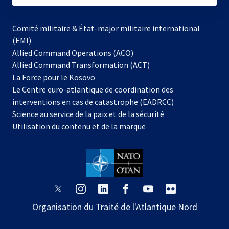
Comité militaire & État-major militaire international
(EMI)
Allied Command Operations (ACO)
Allied Command Transformation (ACT)
s’ouvre
La Force pour le Kosovo
dans
Le Centre euro-atlantique de coordination des
un
interventions en cas de catastrophe (EADRCC)
nouvel
Science au service de la paix et de la sécurité
onglet
Utilisation du contenu et de la marque
s’ouvre
s’ouvre
s’ouvre
s’ouvre
s’ouvre
s’ouvre
dans
dans
dans
dans
dans
dans
Organisation du Traité de l'Atlantique Nord
un
un
un
un
un
un
nouvel
nouvel
nouvel
nouvel
nouvel
nouvel