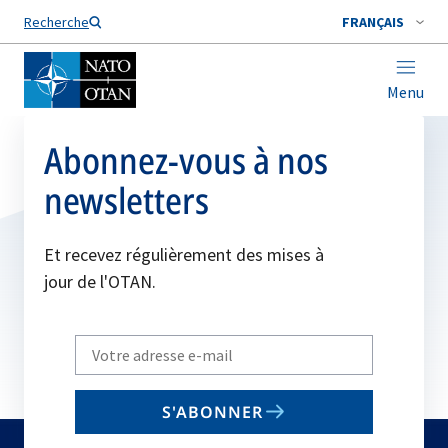
Nom de famille*
Recherche
FRANÇAIS
Menu
Abonnez-vous à nos
newsletters
Et recevez régulièrement des mises à
jour de l'OTAN.
Write
your
email
S'ABONNER
to
subscribe