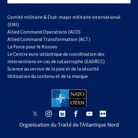
Comité militaire & État-major militaire international
(EMI)
Allied Command Operations (ACO)
Allied Command Transformation (ACT)
s’ouvre
La Force pour le Kosovo
dans
Le Centre euro-atlantique de coordination des
un
interventions en cas de catastrophe (EADRCC)
nouvel
Science au service de la paix et de la sécurité
onglet
Utilisation du contenu et de la marque
s’ouvre
s’ouvre
s’ouvre
s’ouvre
s’ouvre
s’ouvre
dans
dans
dans
dans
dans
dans
Organisation du Traité de l'Atlantique Nord
un
un
un
un
un
un
nouvel
nouvel
nouvel
nouvel
nouvel
nouvel