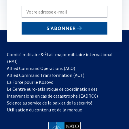
Write
your
email
S'ABONNER
to
subscribe
Comité militaire & État-major militaire international
(EMI)
s’ouvre
Allied Command Operations (ACO)
dans
Allied Command Transformation (ACT)
s’ouvre
un
La Force pour le Kosovo
dans
nouvel
Le Centre euro-atlantique de coordination des
un
onglet
interventions en cas de catastrophe (EADRCC)
nouvel
Science au service de la paix et de la sécurité
onglet
Utilisation du contenu et de la marque