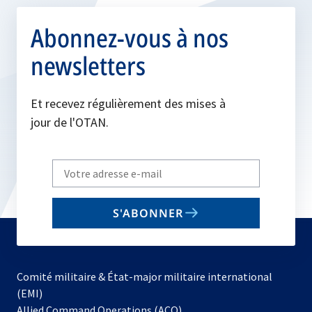
Abonnez-vous à nos
newsletters
Et recevez régulièrement des mises à
jour de l'OTAN.
Write
your
email
S'ABONNER
to
subscribe
Comité militaire & État-major militaire international
(EMI)
s’ouvre
Allied Command Operations (ACO)