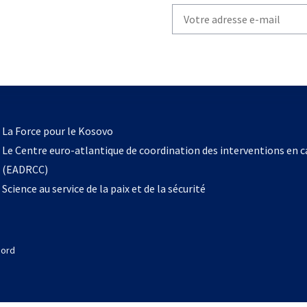
Write
your
email
to
subscribe
s’ouvre
l
La Force pour le Kosovo
dans
Le Centre euro-atlantique de coordination des interventions en 
un
(EADRCC)
nouvel
Science au service de la paix et de la sécurité
onglet
Nord