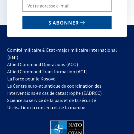
Write
your
email
S'ABONNER
to
subscribe
Comité militaire & État-major militaire international
(EMI)
s’ouvre
Allied Command Operations (ACO)
dans
Allied Command Transformation (ACT)
s’ouvre
un
La Force pour le Kosovo
dans
nouvel
Le Centre euro-atlantique de coordination des
un
onglet
interventions en cas de catastrophe (EADRCC)
nouvel
Science au service de la paix et de la sécurité
onglet
Utilisation du contenu et de la marque