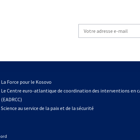
Write
your
email
to
subscribe
s’ouvre
l
La Force pour le Kosovo
dans
Le Centre euro-atlantique de coordination des interventions en 
un
(EADRCC)
nouvel
Science au service de la paix et de la sécurité
onglet
Nord