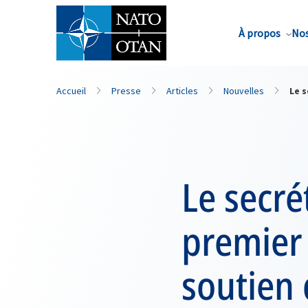
Nom de famille*
À propos
Nos
Accueil
Presse
Articles
Nouvelles
Le s
Le secré
premier 
soutien 