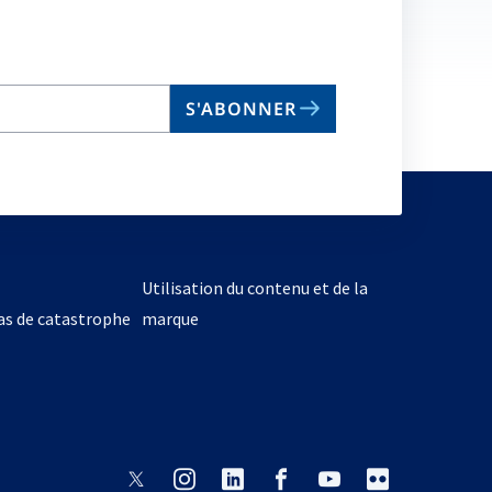
S'ABONNER
Utilisation du contenu et de la
cas de catastrophe
marque
s’ouvre
s’ouvre
s’ouvre
s’ouvre
s’ouvre
s’ouvre