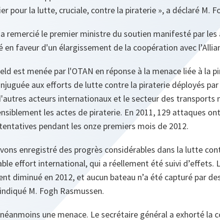
ier pour la lutte, cruciale, contre la piraterie »,
a déclaré M. 
 a remercié le premier ministre du soutien manifesté par les 
mé en faveur d'un élargissement de la coopération avec l’Allia
eld est menée par l'OTAN en réponse à la menace liée à la pir
njuguée aux efforts de lutte contre la piraterie déployés par
'autres acteurs internationaux et le secteur des transports m
ensiblement les actes de piraterie. En 2011, 129 attaques on
tentatives pendant les onze premiers mois de 2012.
vons enregistré des progrès considérables dans la lutte contr
able effort international, qui a réellement été suivi d’effets
ent diminué en 2012, et aucun bateau n’a été capturé par des
 indiqué M. Fogh Rasmussen.
 néanmoins une menace. Le secrétaire général a exhorté l