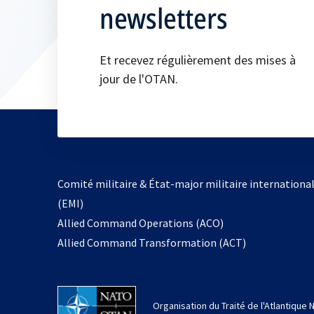
newsletters
Et recevez régulièrement des mises à
jour de l'OTAN.
Comité militaire & État-major militaire internationa
(EMI)
s’ouvre
Allied Command Operations (ACO)
dans
Allied Command Transformation (ACT)
un
nouvel
onglet
Organisation du Traité de l'Atlantique 