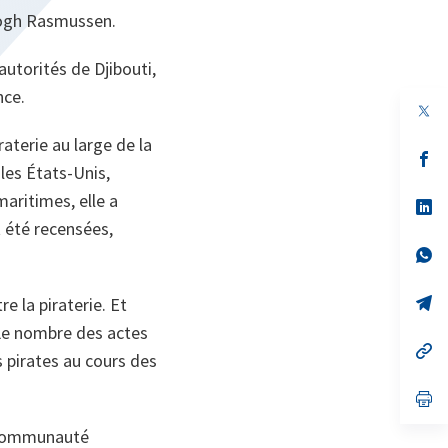
Fogh Rasmussen.
autorités de Djibouti,
nce.
aterie au large de la
s’
 les États‑Unis,
da
un
aritimes, elle a
no
s’
on
da
t été recensées,
un
no
s’
on
da
un
no
s’
e la piraterie. Et
on
da
. Le nombre des actes
un
no
s’
 pirates au cours des
on
da
un
no
s’
on
da
un
a communauté
no